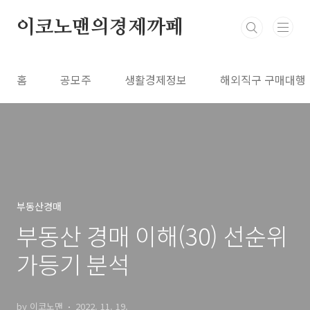
본문 바로가기
이코노맨의경제까페
홈
공모주
생활경제정보
해외직구 구매대행
부동산경매
부동산 경매 이해(30) 선순위
가등기 분석
by 이코노맨
2022. 11. 19.