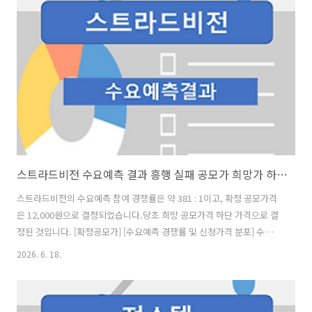
여 기존의 노동집약적 광고 운영 방식을 탈피, 당사의 기술 기반 고효율
대행서비스(Managed AdOps Service)를 제공하며 기업의 성장을 견
인하고 있습니다. 솔루션사업부문은 광고 데이터 통합 분석 및 의사결정
최적화를 지원하는 AI 마케팅 에이전트 LEVER Xpert를..
스트라드비전 수요예측 결과 흥행 실패 공모가 희망가 하단 12,000원 확정
스트라드비전의 수요예측 참여 경쟁률은 약 381 : 1이고, 확정 공모가격
은 12,000원으로 결정되었습니다.당초 희망 공모가격 하단 가격으로 결
정된 것입니다. [확정공모가] [수요예측 경쟁률 및 신청가격 분포] 수요예
측 참여 건수는 총 1,604건에 신청 주식수 2,001,819,000주로, 참여 경
2026. 6. 18.
쟁률 381.30 :1의 실적을 기록했습니다.희망 공모가격 상단 이상 신청 비
율은 65.49%였지만, 희망 공모가 하단 이하 신청 비율도 32.74% 있었
습니다. [의무 보유 확약 비율] 의무 보유 확약 건수는 36건에