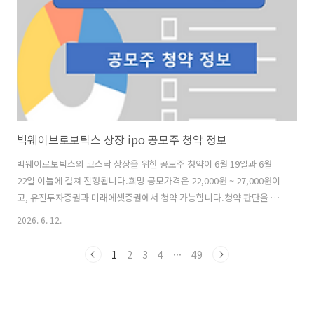
일정] - 청약일 : 6월 18일(목) ~ 6월 19일(금) - 환불일 : 6월 23일..
빅웨이브로보틱스 상장 ipo 공모주 청약 정보
빅웨이로보틱스의 코스닥 상장을 위한 공모주 청약이 6월 19일과 6월
22일 이틀에 걸쳐 진행됩니다.희망 공모가격은 22,000원 ~ 27,000원이
고, 유진투자증권과 미래에셋증권에서 청약 가능합니다.청약 판단을 위
한 기본 정보에 대해 알아보겠습니다. [사업현황] 빅웨이브로보틱스는
2026. 6. 12.
지식 및 데이터 기반의 플랫폼을 활용하는 Ultimate RaaS(Robot-as-
a-Service) 선도업체로서, "로봇으로 세상의 무한한 가능성을 연다"는
1
2
3
4
···
49
비전 아래 제조, 물류, 서비스 등 다양한 산업 현장의 생산성을 혁신하고
일상의 모습을 근본적으로 바꾸는 것을 목표로 하고 있습니다. 국내 최초
로봇 자동화 온라인 플랫폼 '마로솔'과 다종 로봇 AI Agent '솔링크