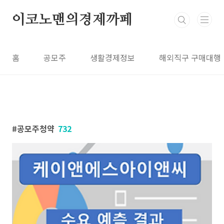
본문 바로가기
이코노맨의경제까페
홈
공모주
생활경제정보
해외직구 구매대행
공모주청약
732