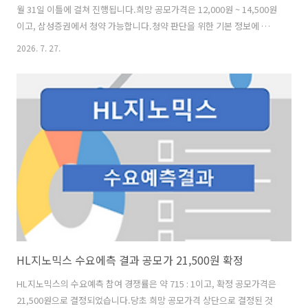
월 31일 이틀에 걸쳐 진행됩니다.희망 공모가격은 12,000원 ~ 14,500원
이고, 삼성증권에서 청약 가능합니다.청약 판단을 위한 기본 정보에 대해
알아보겠습니다. [사업현황] 인제니아테라퓨틱스는 미세혈관
2026. 7. 27.
(Microvasculature)이 손상되었거나 기능이 비정상인 상태에서 이를
복구하고 정상화하는 기술과 후보물질들을 개발합니다. 사람 몸의 혈관
은 혈관내피세포 단일층을 중심으로 이루어진 관인데, 혈관내피세포 단
일층이 새거나 (혈관누출, Vascular Leakage), 염증이 생기면 (혈관 염
증, Vascular Inflammation), 혈관 주변이 붓거나 (부종, Edema), 혈액
응고반응으로 작은 혈전(Microthromb..
HL지노믹스 수요에측 결과 공모가 21,500원 확정
HL지노믹스의 수요예측 참여 경쟁률은 약 715 : 1이고, 확정 공모가격은
21,500원으로 결정되었습니다.당초 희망 공모가격 상단으로 결정된 것