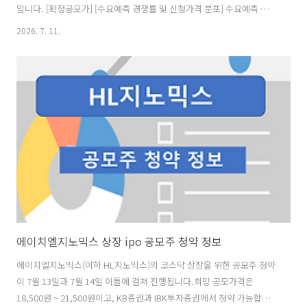
입니다. [확정공모가] [수요예측 경쟁률 및 신청가격 분포] 수요예측 참여
건수는 총 2,148건에 신청 주식수 1,374,549,000주로, 참여 경쟁률
2026. 7. 11.
714.52 : 1의 실적을 기록했습니다.공모희망가격 상단 이상 초과 신청 비
율은 97.78%였습니다. [의무 보유 확약 비율] 의무 보유 확약 건수는 89
건에 26,241,000주로 전체 신청 물량 대비 건수로는 4.14%, 수량으로
는 1.91%였으며, 2주 확약 비중이 제일 높았습니다. [청약 일정] - 청약
일 : 7월 13일(월) ~ 7월 14일(화) - 환불일 : 7월 16일(목)- 상장 ..
에이치엘지노믹스 상장 ipo 공모주 청약 정보
에이치엘지노믹스(이하 HL지노믹스)의 코스닥 상장을 위한 공모주 청약
이 7월 13일과 7월 14일 이틀에 걸쳐 진행됩니다.희망 공모가격은
18,500원 ~ 21,500원이고, KB증권과 IBK투자증권에서 청약 가능합니