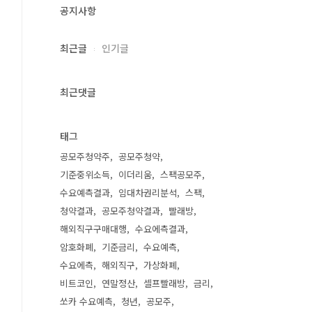
공지사항
최근글
인기글
최근댓글
태그
공모주청약주
공모주청약
기준중위소득
이더리움
스팩공모주
수요예측결과
임대차권리분석
스팩
청약결과
공모주청약결과
빨래방
해외직구구매대행
수요에측결과
암호화폐
기준금리
수요예측
수요에측
해외직구
가상화폐
비트코인
연말정산
셀프빨래방
금리
쏘카 수요예측
청년
공모주