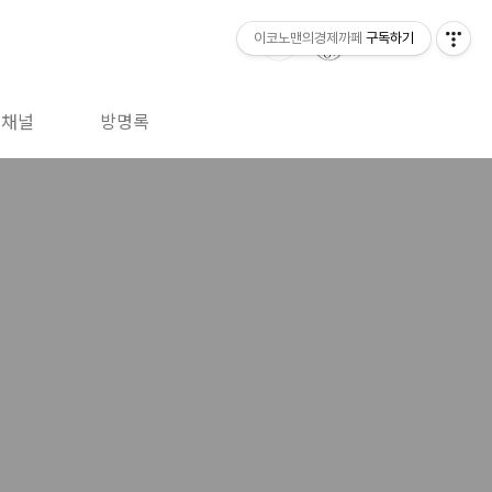
이코노맨의경제까페
구독하기
톡채널
방명록