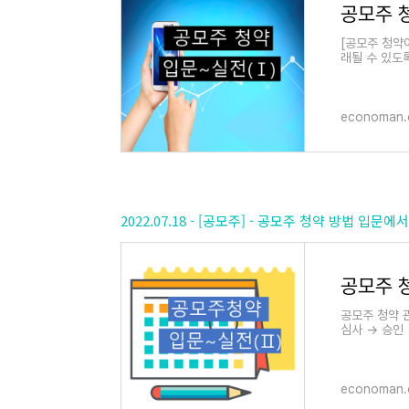
공모주 
[공모주 청약
래될 수 있도
기업공개제도라
economan.
2022.07.18 - [공모주] - 공모주 청약 방법 입문에
공모주 청
공모주 청약 
심사 → 승인 
환불 → 상장
economan.