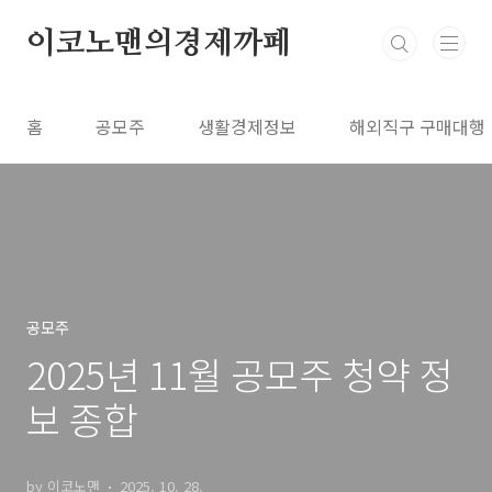
본문 바로가기
이코노맨의경제까페
홈
공모주
생활경제정보
해외직구 구매대행
공모주
2025년 11월 공모주 청약 정
보 종합
by 이코노맨
2025. 10. 28.