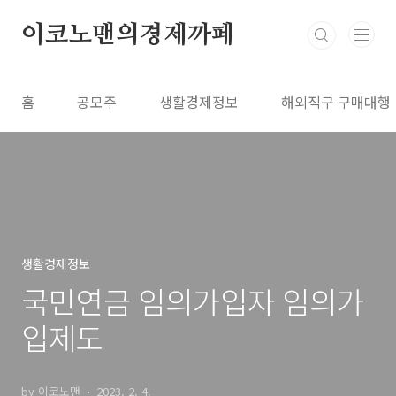
본문 바로가기
이코노맨의경제까페
홈
공모주
생활경제정보
해외직구 구매대행
생활경제정보
국민연금 임의가입자 임의가
입제도
by 이코노맨
2023. 2. 4.