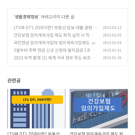
'
생활경제정보
' 카테고리의 다른 글
LTV와 DTI, DSR이란? 부동산 담보 대출 관련 규
2023.02.12
제 비율 알아보기
건강보험 임의계속가입 제도 퇴직 실직 시 직장
2023.02.05
(0)
건강 보험료 유지 가능
국민연금 임의계속가입자 임의계속가입제도
2023.02.03
(0)
(0)
3월부터 주택 연금 신규 신청자 월지급금 1.8%
2023.01.31
인하 조정
2023 무역 환경 (1) 세계 각국 정부 주도 보조금
2023.01.30
(0)
지급 경쟁 본격화
(0)
관련글
LTV와 DTI, DSR이란? 부동산
건강보험 임의계속가입 제도 퇴