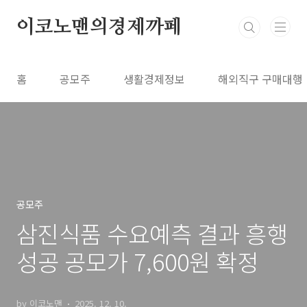
본문 바로가기
이코노맨의경제까페
홈
공모주
생활경제정보
해외직구 구매대행
공모주
삼진식품 수요예측 결과 흥행
성공 공모가 7,600원 확정
by 이코노맨
2025. 12. 10.