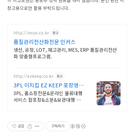
※ 이코노맨은 공모주 청약 권유를 하지 않습니다. 본인 판단 시
참고용으로만 활용 부탁드립니다.
http://incus.co.kr
광고
품질관리전산화전문 인커스
생산, 공정, LOT, 재고관리, MES, ERP 품질관리전산
화 맞춤형프로그램.
http://ezkeep.co.kr
광고
3PL 이지킵 EZ KEEP 포장영상
제공/블랙컨슈머대응
3PL, 홈쇼핑전문&온라인 물류대행
서비스 합포장&소분&보관대행 당
일출고 99.9%
공감
구독하기