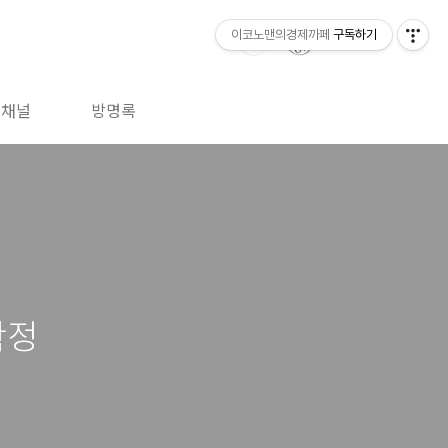
이코노맨의경제까페
구독하기
톡채널
방명록
확정