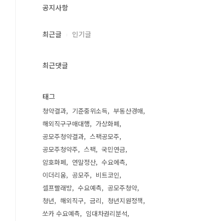
공지사항
최근글
인기글
최근댓글
태그
청약결과
기준중위소득
부동산경매
해외직구구매대행
가상화폐
공모주청약결과
스팩공모주
공모주청약주
스팩
국민연금
암호화폐
연말정산
수요에측
이더리움
공모주
비트코인
셀프빨래방
수요예측
공모주청약
청년
해외직구
금리
청년지원정책
쏘카 수요예측
임대차권리분석